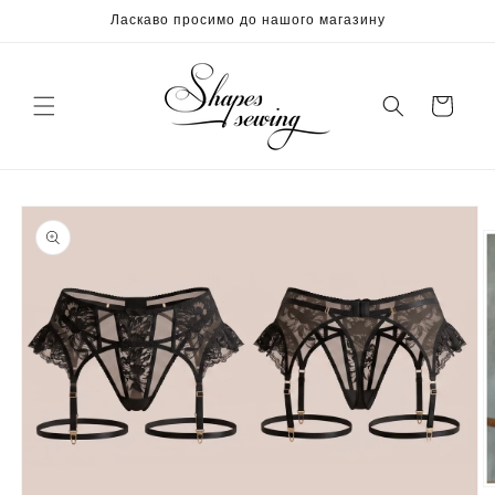
Перейти
Ласкаво просимо до нашого магазину
до
вмісту
кошик
Перейти
до
інформації
про
продукт
В