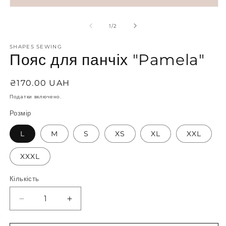
н
Відкрити
2
носій
у
1
з
1
/
2
м
у
р
модальному
SHAPES SEWING
режимі
Пояс для панчіх "Pamela"
Звичайна
₴170.00 UAH
ціна
Податки включено.
Розмір
L
M
S
XS
XL
XXL
XXXL
Кількість
Кількість
Зменшити
Збільшити
кількість
кількість
для
для