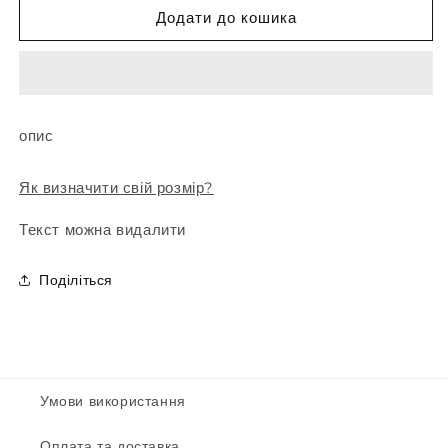
Пояс
Пояс
Додати до кошика
для
для
панчіх
панчіх
&quot;Pamela&quot;
&quot;Pamela&quot;
опис
Як визначити свій розмір?
Текст можна видалити
Поділіться
Умови використання
Оплата та доставка