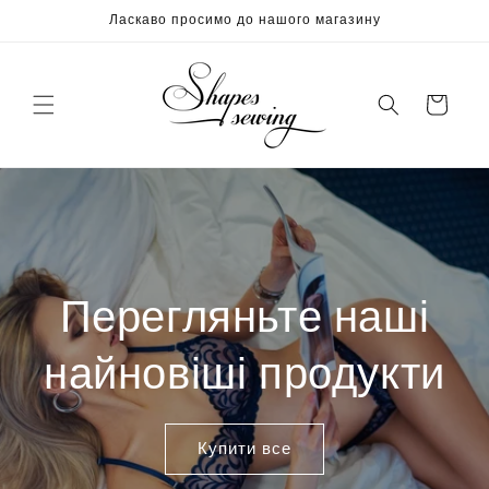
Перейти
Ласкаво просимо до нашого магазину
до
вмісту
кошик
Перегляньте наші
найновіші продукти
Купити все