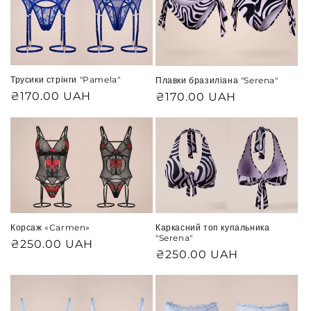
Трусики стрінги "Pamela"
Плавки бразиліана "Serena"
Звичайна
₴170.00 UAH
Звичайна
₴170.00 UAH
ціна
ціна
Корсаж «Carmen»
Каркасний топ купальника
"Serena"
Звичайна
₴250.00 UAH
Звичайна
₴250.00 UAH
ціна
ціна