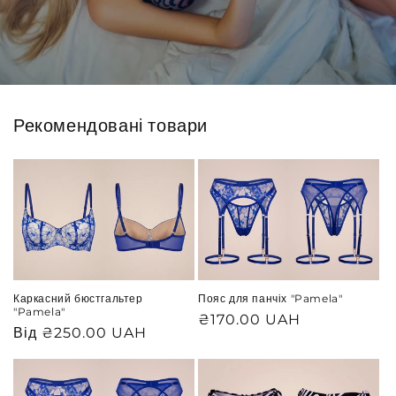
Рекомендовані товари
Каркасний бюстгальтер
Пояс для панчіх "Pamela"
"Pamela"
Звичайна
₴170.00 UAH
Звичайна
Від ₴250.00 UAH
ціна
ціна