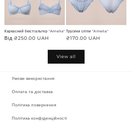
Каркасний бюстгальтер "Amelia"
Трусики сліпи "Amelia"
Звичайна
Від ₴250.00 UAH
Звичайна
₴170.00 UAH
ціна
ціна
View all
Умови використання
Оплата та доставка
Політика повернення
Політика конфіденційності