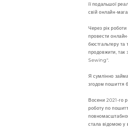
її подальшої реал
свій онлайн-мага
Через рік роботи
провести онлайн-
бюстгальтеру та 
продовжити, так
Sewing".
Я сумлінно займа
згодом пошиття б
Восени 2021-го р
роботу по пошитт
повномасштабног
стала відомою у 