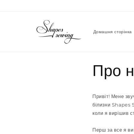
Перейти
до
вмісту
Домашня сторінка
Про 
Привіт! Мене зву
білизни Shapes S
коли я вирішив с
Перш за все я ви