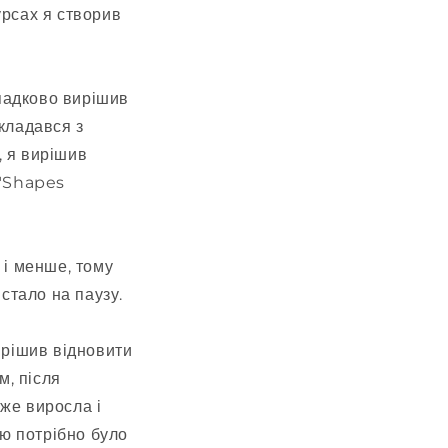
урсах я створив
ипадково вирішив
кладався з
, я вирішив
 "Shapes
 і менше, тому
стало на паузу.
ирішив відновити
м, після
же виросла і
ою потрібно було