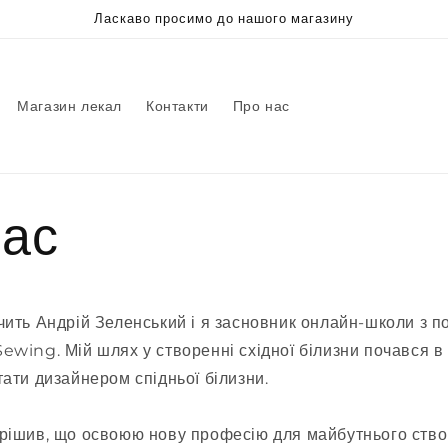
Ласкаво просимо до нашого магазину
Магазин лекал
Контакти
Про нас
нас
чить Андрій Зеленський і я засновник онлайн-школи з п
ewing. Мій шлях у створенні східної білизни почався в 
тати дизайнером спідньої білизни.
рішив, що освоюю нову професію для майбутнього ство