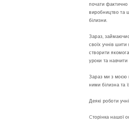
почати фактично
виробництво та щ
білизни.
Зараз, займаючис
своїх учнів шити
створити якомога
уроки та навчити
Зараз ми з моєю 
ними білизна та ї
Деякі роботи учн
Cторінка нашої о