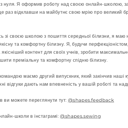
 з нуля. Я оформив роботу над своєю онлайн-школою, 
е раз відклавши на майбутнє свою мрію про великий бр
ь зі своєю школою з пошиття середньої білизни, я маю 
 якісну та комфортну білизну. Я, будучи перфекціоністо
 якісніший контент для своїх учнів, зробити максимальн
 шити преміальну та комфортну спідню білизну.
командою маємо другий випускник, який закінчив наші к
хні відгуки дають нам впевненість у вашій роботі та на
ів ви можете переглянути тут:
@shapes.feedback
нлайн-школи в інстаграмі:
@shapes.sewing