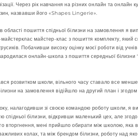
ізації. Через рік навчання на різних онлайн та онлайн к
зин, назвавши його «Shapes Lingerie».
 в області пошиття спідньої білизни на замовлення я в
майстерклас майстер-клас з пошиття комплекту, який с
трусиків. Побачивши високу оцінку моєї роботи від учнів
 зародилася онлайн-школа з пошиття середньої білизни
вся розвитком школи, вільного часу ставало все менше
ілизни на замовлення відійшло на другий план і згодом 
оку, налагодивши зі своєю командою роботу школи, я в
ю спідньої білизни, відкривши маленький цех, але згодо
о вторгнення, мені прийшло обирати між школою, яка в
важливих колах, та між брендом білизни, роботу над як