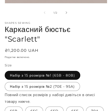
н
Відкрити
2
носій
у
1
з
1
/
2
м
у
р
модальному
SHAPES SEWING
режимі
Каркасний бюстьє
"Scarlett"
Звичайна
₴1,200.00 UAH
ціна
Податки включено.
Size
Набір з 15 розмірів №1 (65B - 80B)
Набір з 15 розмірів №2 (70E - 95A)
Повний список розмірів у наборі дивіться в описі
товару нижче.