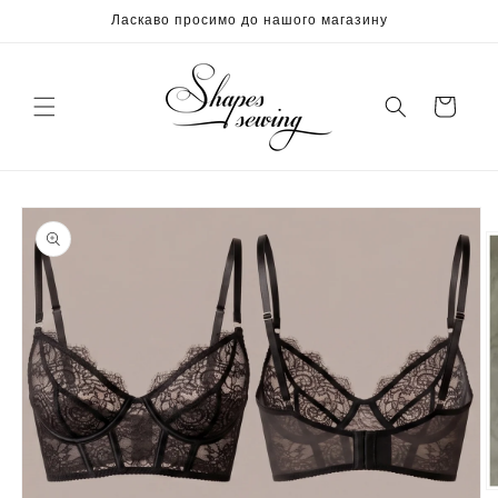
Перейти
Ласкаво просимо до нашого магазину
до
вмісту
кошик
Перейти
до
інформації
про
продукт
В