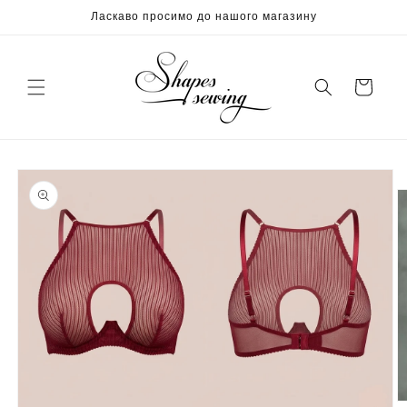
Перейти
Ласкаво просимо до нашого магазину
до
вмісту
кошик
Перейти
до
інформації
про
продукт
В