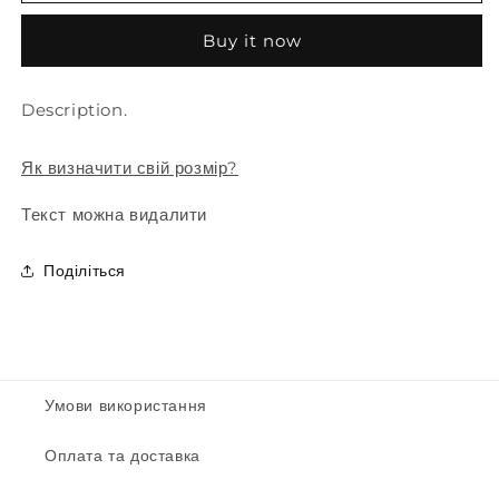
бюстгальтер
бюстгальтер
&quot;Meduza&quot;
&quot;Meduza&quot;
Buy it now
Description.
Як визначити свій розмір?
Текст можна видалити
Поділіться
Умови використання
Оплата та доставка