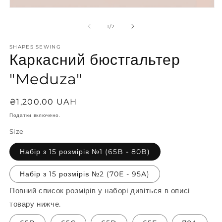
н
Відкрити
2
носій
у
1
з
1
/
2
м
у
р
модальному
SHAPES SEWING
режимі
Каркасний бюстгальтер
"Meduza"
Звичайна
₴1,200.00 UAH
ціна
Податки включено.
Size
Набір з 15 розмірів №1 (65B - 80B)
Набір з 15 розмірів №2 (70E - 95A)
Повний список розмірів у наборі дивіться в описі
товару нижче.